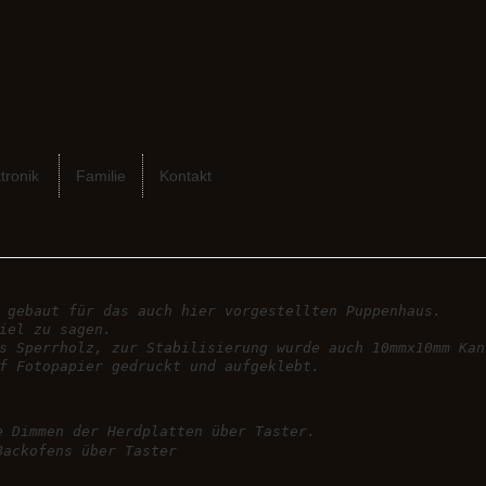
tronik
Familie
Kontakt
 gebaut für das auch hier vorgestellten Puppenhaus.
iel zu sagen.
s Sperrholz, zur Stabilisierung wurde auch 10mmx10mm Kan
f Fotopapier gedruckt und aufgeklebt.
e Dimmen der Herdplatten über Taster.
Backofens über Taster