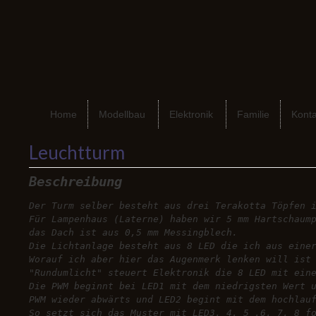
Home
Modellbau
Elektronik
Familie
Konta
Leuchtturm
Beschreibung
Der Turm selber besteht aus drei Terakotta Töpfen 
Für Lampenhaus (Laterne) haben wir 5 mm Hartschaum
das Dach ist aus 0,5 mm Messingblech.
Die Lichtanlage besteht aus 8 LED die ich aus eine
Worauf ich aber hier das Augenmerk lenken will ist
"Rundumlicht" steuert Elektronik die 8 LED mit ein
Die PWM beginnt bei LED1 mit dem niedrigsten Wert 
PWM wieder abwärts und LED2 begint mit dem hochlau
So setzt sich das Muster mit LED3, 4, 5 ,6, 7, 8 f